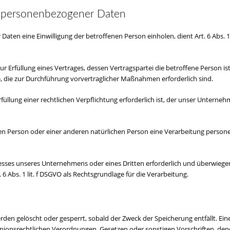
g personenbezogener Daten
aten eine Einwilligung der betroffenen Person einholen, dient Art. 6 Abs. 
rfüllung eines Vertrages, dessen Vertragspartei die betroffene Person ist, erf
e, die zur Durchführung vorvertraglicher Maßnahmen erforderlich sind.
lung einer rechtlichen Verpflichtung erforderlich ist, der unser Unternehmen 
nen Person oder einer anderen natürlichen Person eine Verarbeitung persone
resses unseres Unternehmens oder eines Dritten erforderlich und überwiege
 6 Abs. 1 lit. f DSGVO als Rechtsgrundlage für die Verarbeitung.
en gelöscht oder gesperrt, sobald der Zweck der Speicherung entfällt. Ein
nionsrechtlichen Verordnungen, Gesetzen oder sonstigen Vorschriften, dene