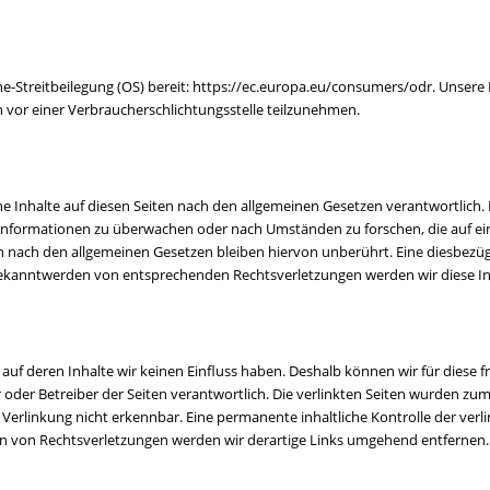
ne-Streitbeilegung (OS) bereit: https://ec.europa.eu/consumers/odr. Unsere
en vor einer Verbraucherschlichtungsstelle teilzunehmen.
ne Inhalte auf diesen Seiten nach den allgemeinen Gesetzen verantwortlich. 
 Informationen zu überwachen oder nach Umständen zu forschen, die auf ein
nach den allgemeinen Gesetzen bleiben hiervon unberührt. Eine diesbezügl
 Bekanntwerden von entsprechenden Rechtsverletzungen werden wir diese I
, auf deren Inhalte wir keinen Einfluss haben. Deshalb können wir für dies
eter oder Betreiber der Seiten verantwortlich. Die verlinkten Seiten wurden 
Verlinkung nicht erkennbar. Eine permanente inhaltliche Kontrolle der verl
en von Rechtsverletzungen werden wir derartige Links umgehend entfernen.